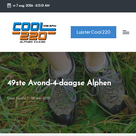
vr 7 aug. 2026
-
8:13:01 AM
Ga
naar
C
de
Luister Cool 220
o
inhoud
o
l
2
2
49ste Avond-4-daagse Alphen
0
Door
Guido
28 mei 2025
Geplaatst
door
Home
»
49ste Avond-4-daagse Alphen