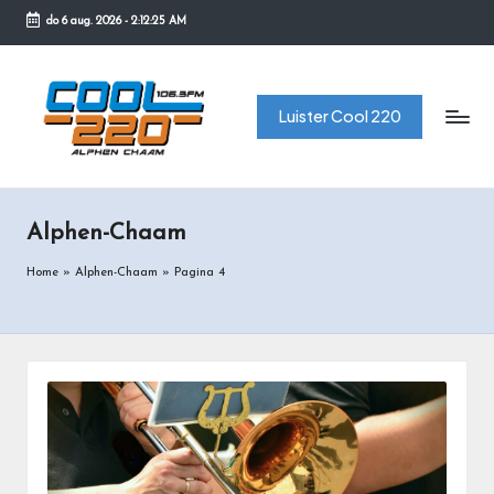
do 6 aug. 2026
-
2:12:25 AM
Ga
naar
C
de
Luister Cool 220
o
inhoud
o
l
Alphen-Chaam
2
2
Home
»
Alphen-Chaam
»
Pagina 4
0