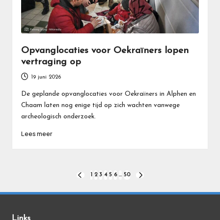
Opvanglocaties voor Oekraïners lopen
vertraging op
19 juni 2026
De geplande opvanglocaties voor Oekraïners in Alphen en
Chaam laten nog enige tijd op zich wachten vanwege
archeologisch onderzoek.
Lees meer
Berichten
1
2
3
4
5
6
…
50
VORIGE
VOLGENDE
PAGINA
PAGINA
paginering
Links