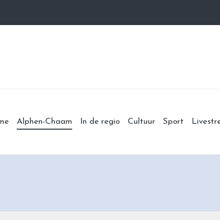
me
Alphen-Chaam
In de regio
Cultuur
Sport
Livest