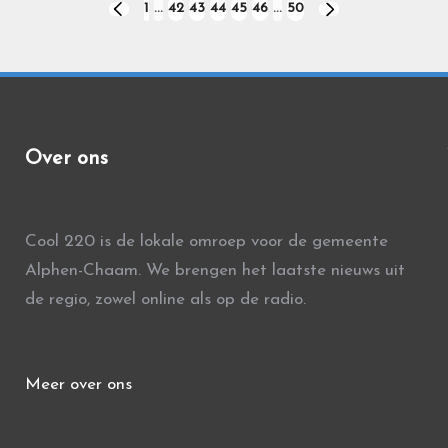
1
…
42
43
44
45
46
…
50
VORIGE
VOLGENDE
PAGINA
PAGINA
Over ons
Cool 220 is de lokale omroep voor de gemeente
Alphen-Chaam. We brengen het laatste nieuws uit
de regio, zowel online als op de radio.
Meer over ons