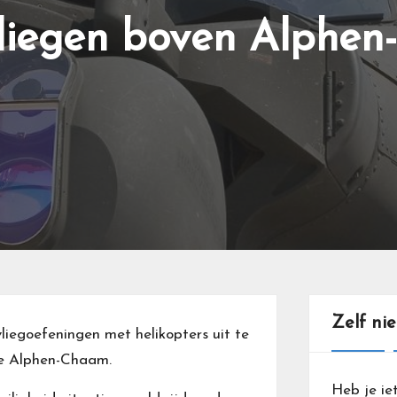
vliegen boven Alphe
Zelf ni
iegoefeningen met helikopters uit te
te Alphen-Chaam.
Heb je ie