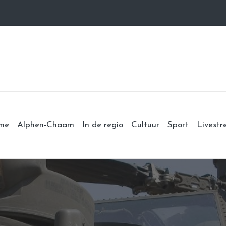
me
Alphen-Chaam
In de regio
Cultuur
Sport
Livest