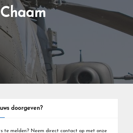
n-Chaam
euws doorgeven?
ts te melden? Neem direct contact op met onze