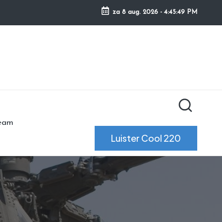
za 8 aug. 2026
-
4:45:50 PM
ream
Luister Cool 220