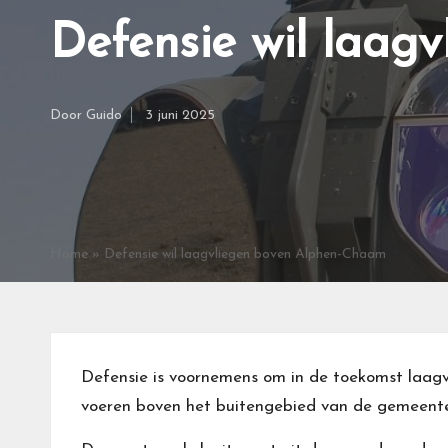
Defensie wil laag
Door
Guido
3 juni 2025
Geplaatst
door
Home
»
Defensie wil laagvliegen boven Alphen-Chaam
Defensie is voornemens om in de toekomst laagvl
voeren boven het buitengebied van de gemeen