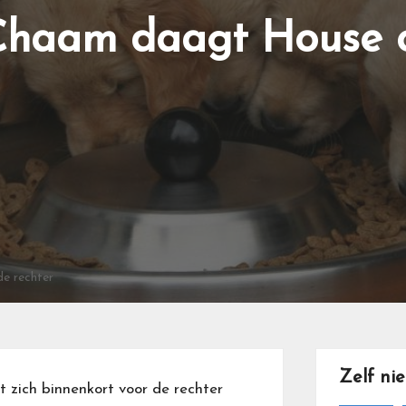
 Chaam daagt House o
e rechter
Zelf ni
 zich binnenkort voor de rechter