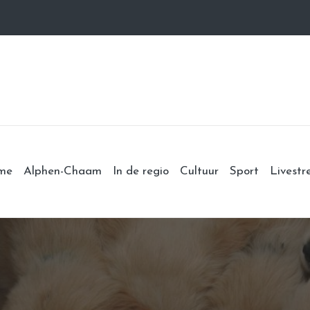
me
Alphen-Chaam
In de regio
Cultuur
Sport
Livest