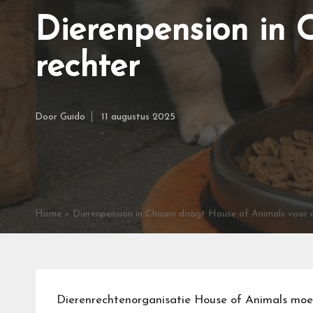
Dierenpension in
rechter
Door
Guido
11 augustus 2025
Geplaatst
door
Home
»
Dierenpension in Chaam daagt House of Animals voor d
Dierenrechtenorganisatie House of Animals moet