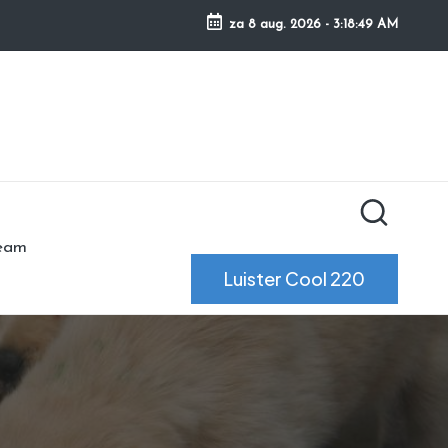
za 8 aug. 2026
-
3:18:50 AM
ream
Luister Cool 220