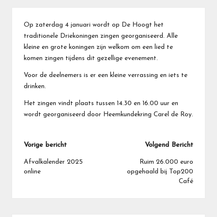
Op zaterdag 4 januari wordt op De Hoogt het
traditionele Driekoningen zingen georganiseerd. Alle
kleine en grote koningen zijn welkom om een lied te
komen zingen tijdens dit gezellige evenement.
Voor de deelnemers is er een kleine verrassing en iets te
drinken.
Het zingen vindt plaats tussen 14.30 en 16.00 uur en
wordt georganiseerd door Heemkundekring Carel de Roy.
Bericht
Vorige bericht
Volgend Bericht
navigatie
Afvalkalender 2025
Ruim 26.000 euro
online
opgehaald bij Top200
Café