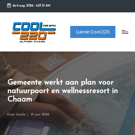
do 6 aug. 2026
-
4:07:31 AM
Ga
naar
C
de
Luister Cool 220
o
inhoud
o
l
2
2
Gemeente werkt aan plan voor
0
natuurpoort en wellnessresort in
Chaam
Door
Guido
21 juni 2026
Geplaatst
door