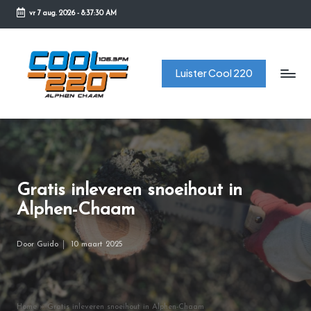
vr 7 aug. 2026
-
8:37:30 AM
Ga
naar
C
de
Luister Cool 220
o
inhoud
o
l
2
2
Gratis inleveren snoeihout in
0
Alphen-Chaam
Door
Guido
10 maart 2025
Geplaatst
door
Home
»
Gratis inleveren snoeihout in Alphen-Chaam