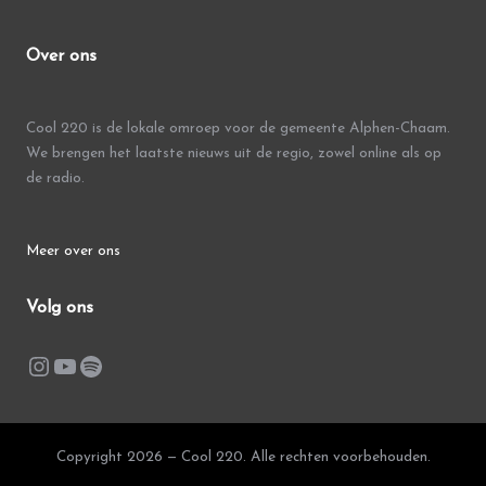
Over ons
Cool 220 is de lokale omroep voor de gemeente Alphen-Chaam.
We brengen het laatste nieuws uit de regio, zowel online als op
de radio.
Meer over ons
Volg ons
Instagram
YouTube
Spotify
Copyright 2026 — Cool 220. Alle rechten voorbehouden.