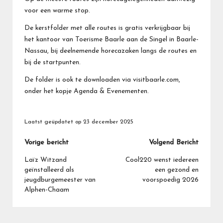
voor een warme stop.
De kerstfolder met alle routes is gratis verkrijgbaar bij
het kantoor van Toerisme Baarle aan de Singel in Baarle-
Nassau, bij deelnemende horecazaken langs de routes en
bij de startpunten.
De folder is ook te downloaden via
visitbaarle.com
,
onder het kopje Agenda & Evenementen.
Laatst geüpdatet op 23 december 2025
Bericht
Vorige bericht
Volgend Bericht
navigatie
Laïz Witzand
Cool220 wenst iedereen
geïnstalleerd als
een gezond en
jeugdburgemeester van
voorspoedig 2026
Alphen-Chaam