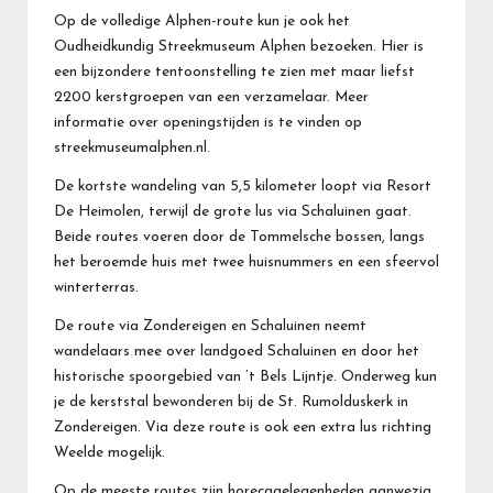
Op de volledige Alphen-route kun je ook het
Oudheidkundig Streekmuseum Alphen bezoeken. Hier is
een bijzondere tentoonstelling te zien met maar liefst
2200 kerstgroepen van een verzamelaar. Meer
informatie over openingstijden is te vinden op
streekmuseumalphen.nl
.
De kortste wandeling van 5,5 kilometer loopt via Resort
De Heimolen, terwijl de grote lus via Schaluinen gaat.
Beide routes voeren door de Tommelsche bossen, langs
het beroemde huis met twee huisnummers en een sfeervol
winterterras.
De route via Zondereigen en Schaluinen neemt
wandelaars mee over landgoed Schaluinen en door het
historische spoorgebied van ’t Bels Lijntje. Onderweg kun
je de kerststal bewonderen bij de St. Rumolduskerk in
Zondereigen. Via deze route is ook een extra lus richting
Weelde mogelijk.
Op de meeste routes zijn horecagelegenheden aanwezig