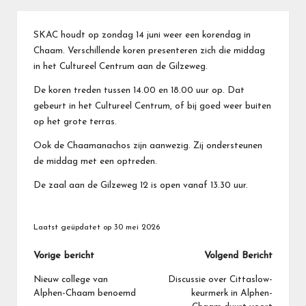
SKAC houdt op zondag 14 juni weer een korendag in
Chaam. Verschillende koren presenteren zich die middag
in het Cultureel Centrum aan de Gilzeweg.
De koren treden tussen 14.00 en 18.00 uur op. Dat
gebeurt in het Cultureel Centrum, of bij goed weer buiten
op het grote terras.
Ook de Chaamanachos zijn aanwezig. Zij ondersteunen
de middag met een optreden.
De zaal aan de Gilzeweg 12 is open vanaf 13.30 uur.
Laatst geüpdatet op 30 mei 2026
Bericht
Vorige bericht
Volgend Bericht
navigatie
Nieuw college van
Discussie over Cittaslow-
Alphen-Chaam benoemd
keurmerk in Alphen-