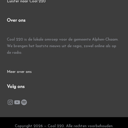
Luister naar Cool 220
Over ons
Cool 220 is de lokale omroep voor de gemeente Alphen-Chaam.
We brengen het laatste nieuws uit de regio, zowel online als op
de radio.
Meer over ons
Volg ons
Instagram
YouTube
Spotify
Copyright 2026 — Cool 220. Alle rechten voorbehouden.