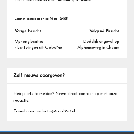
juist meer mensen met betalingsproblemen.
Laatst geüpdatet op 16 juli 2025
Bericht
Vorige bericht
Volgend Bericht
navigatie
Opvanglocaties
Dodelijk ongeval op
vluchtelingen uit Oekraïne
Alphenseweg in Chaam
Zelf nieuws doorgeven?
Heb je iets te melden? Neem direct contact op met onze
redactie.
E-mail naar: redactie@cool220.nl