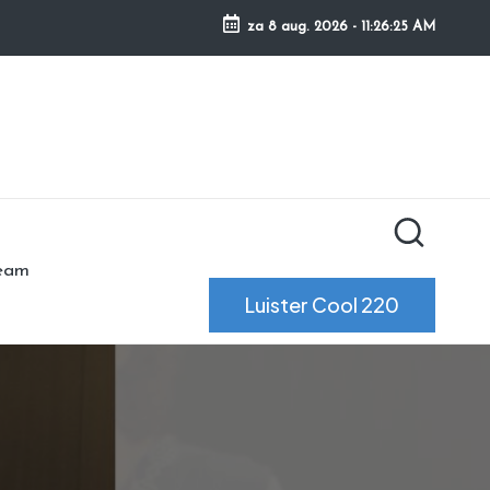
za 8 aug. 2026
-
11:26:25 AM
ream
Luister Cool 220