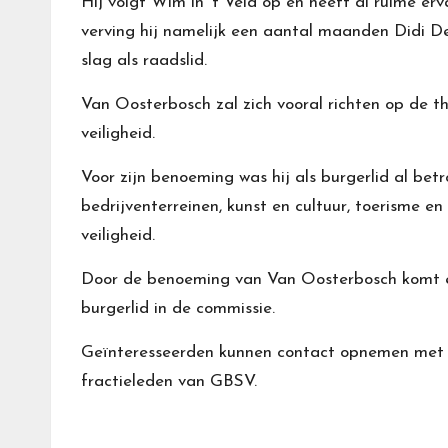
Hij volgt Wim in ’t Veld op en heeft al ruime er
verving hij namelijk een aantal maanden Didi De
slag als raadslid.
Van Oosterbosch zal zich vooral richten op de th
veiligheid.
Voor zijn benoeming was hij als burgerlid al bet
bedrijventerreinen, kunst en cultuur, toerisme e
veiligheid.
Door de benoeming van Van Oosterbosch komt er
burgerlid in de commissie.
Geïnteresseerden kunnen contact opnemen met 
fractieleden van GBSV.