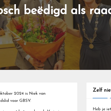
sch beëdigd als raa
Zelf ni
oktober 2024 is Niek van
adslid voor GBSV.
Heb je ie