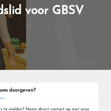
dslid voor GBSV
euws doorgeven?
ts te melden? Neem direct contact op met onze