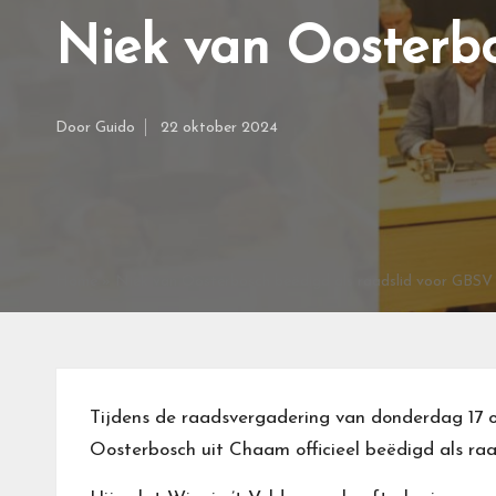
Niek van Oosterbo
Door
Guido
22 oktober 2024
Geplaatst
door
Home
»
Niek van Oosterbosch beëdigd als raadslid voor GBSV
Tijdens de raadsvergadering van donderdag 17 
Oosterbosch uit Chaam officieel beëdigd als ra