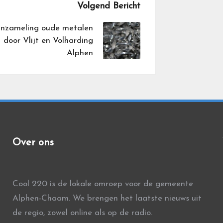
Volgend Bericht
Inzameling oude metalen
door Vlijt en Volharding
Alphen
Over ons
Cool 220 is de lokale omroep voor de gemeente
Alphen-Chaam. We brengen het laatste nieuws uit
de regio, zowel online als op de radio.