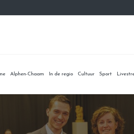
me
Alphen-Chaam
In de regio
Cultuur
Sport
Livest