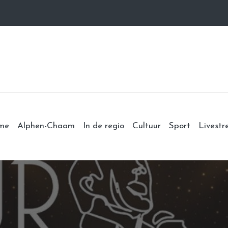
me
Alphen-Chaam
In de regio
Cultuur
Sport
Livest