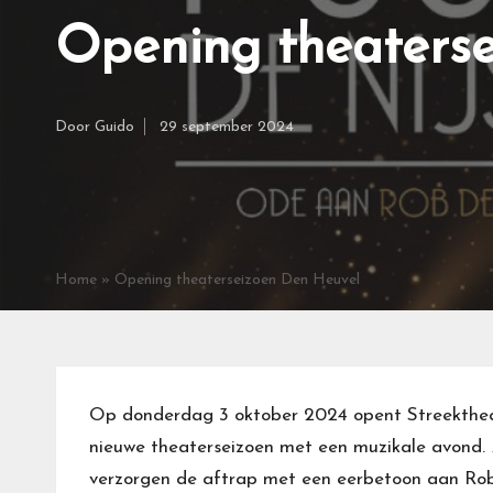
Opening theaters
Door
Guido
29 september 2024
Geplaatst
door
Home
»
Opening theaterseizoen Den Heuvel
Op donderdag 3 oktober 2024 opent Streekthea
nieuwe theaterseizoen met een muzikale avond.
verzorgen de aftrap met een eerbetoon aan Rob