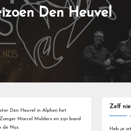
eizoen Den Heuvel
Zelf ni
ter Den Heuvel in Alphen het
 Zanger Marcel Mulders en zijn band
 de Nijs.
Heb je ie