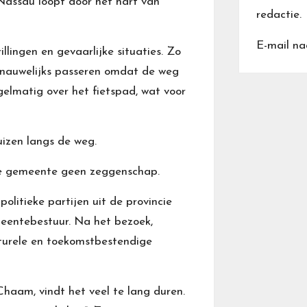
Nassau loopt door het hart van
redactie.
E-mail na
llingen en gevaarlijke situaties. Zo
nauwelijks passeren omdat de weg
egelmatig over het fietspad, wat voor
uizen langs de weg.
de gemeente geen zeggenschap.
litieke partijen uit de provincie
eentebestuur. Na het bezoek,
cturele en toekomstbestendige
haam, vindt het veel te lang duren.