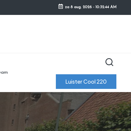
za 8 aug. 2026
-
10:32:45 AM
ream
Luister Cool 220