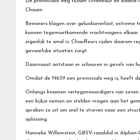
De provinciale weg tussen Ulvenhout en Baarle-
Chaam.
Bewoners klagen over geluidsoverlast, extreme tri
kunnen tegemoetkomende vrachtwagens elkaar 
eigenlijk te smal is. Chauffeurs rijden daarom r
gevaarlijke situaties zorgt.
Daarnaast ontstaan er scheuren in gevels van h
Omdat de N639 een provinciale weg is, heeft 
Onlangs kwamen vertegenwoordigers van zeven po
een kijkje nemen en stelden vragen aan het gem
spraken ze uit om snel te streven naar een stru
oplossing.
Hanneke Willemstein, GBSV-raadslid in Alphen-C