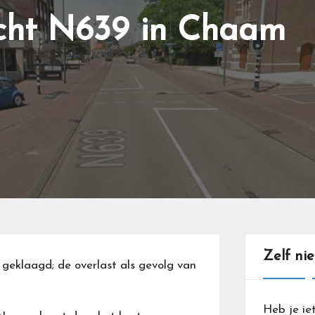
acht N639 in Chaam
Zelf ni
geklaagd; de overlast als gevolg van
Heb je ie