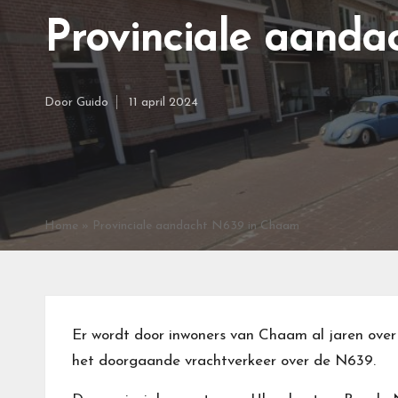
Provinciale aand
Door
Guido
11 april 2024
Geplaatst
door
Home
»
Provinciale aandacht N639 in Chaam
Er wordt door inwoners van Chaam al jaren over 
het doorgaande vrachtverkeer over de N639.