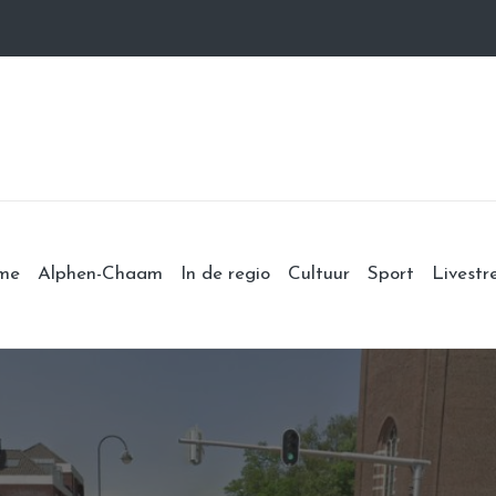
me
Alphen-Chaam
In de regio
Cultuur
Sport
Livest