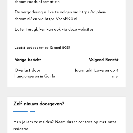
chaam.raadsinformatie.nl
De vergadering is live te volgen via https://alphen-
chaam.nl/ en via https://cool220.nl
Later terugkijken kan ook via deze websites.
Laatst geüpdatet op 12 april 2025
Bericht
Vorige bericht
Volgend Bericht
navigatie
Overlast door
Jaarmarkt Loveren op 4
hangjongeren in Goirle
mei
Zelf nieuws doorgeven?
Heb je iets te melden? Neem direct contact op met onze
redactie.