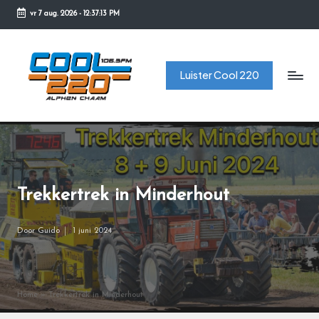
vr 7 aug. 2026
-
12:37:13 PM
Ga
naar
C
de
Luister Cool 220
o
inhoud
o
l
2
2
Trekkertrek in Minderhout
0
Door
Guido
1 juni 2024
Geplaatst
door
Home
»
Trekkertrek in Minderhout