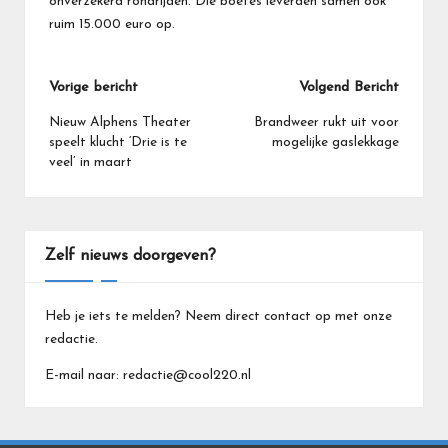
onverzekerd rondrijden. Die boetes leverden samen ook
ruim 15.000 euro op.
Bericht
Vorige bericht
Volgend Bericht
navigatie
Nieuw Alphens Theater
Brandweer rukt uit voor
speelt klucht ‘Drie is te
mogelijke gaslekkage
veel’ in maart
Zelf nieuws doorgeven?
Heb je iets te melden? Neem direct contact op met onze
redactie.
E-mail naar: redactie@cool220.nl