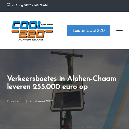
vr 7 aug. 2026
-
1:47:52 AM
Ga
naar
C
de
Luister Cool 220
o
inhoud
o
l
2
2
Verkeersboetes in Alphen-Chaam
0
leveren 255.000 euro op
Door
Guido
21 februari 2026
Geplaatst
door
Home
»
Verkeersboetes in Alphen-Chaam leveren 255.000 euro op