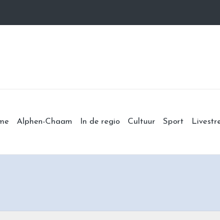
me
Alphen-Chaam
In de regio
Cultuur
Sport
Livest