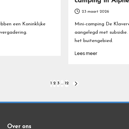
camping in Alph
23 maart 2026
bben een Koninklijke
Mini-camping De Klaverw
svergadering.
aangelegd met subsidie. H
het buitengebied.
Lees meer
1
2
3
…
12
VOLGENDE
PAGINA
Over ons