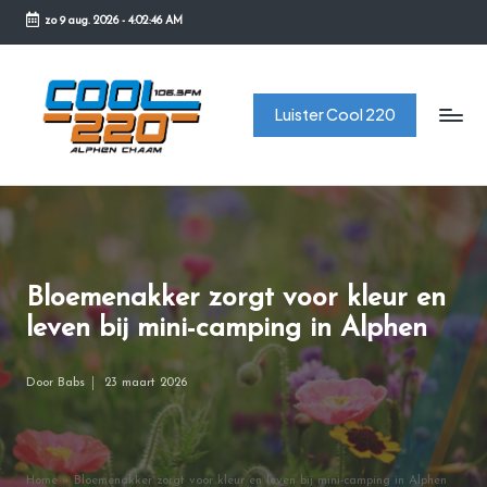
zo 9 aug. 2026
-
4:02:46 AM
Ga
naar
C
de
Luister Cool 220
o
inhoud
o
l
2
2
Bloemenakker zorgt voor kleur en
0
leven bij mini-camping in Alphen
Door
Babs
23 maart 2026
Geplaatst
door
Home
»
Bloemenakker zorgt voor kleur en leven bij mini-camping in Alphen