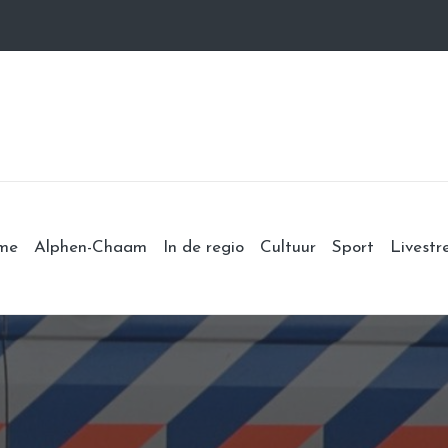
me
Alphen-Chaam
In de regio
Cultuur
Sport
Livest