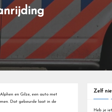
anrijding
Zelf ni
 Alphen en Gilze, een auto met
omen. Dat gebeurde laat in de
Heb je ie