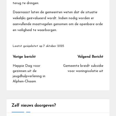
terug te dringen.
Daarnaast laten de gemeenten weten dat de situatie
wekelijks geëvalueerd wordt. Indien nodig worden er
aanvullende maatregelen genomen om de openbare orde
en veiligheid te waarborgen.
Laatst geüpdatet op 7 oktober 2025
Bericht
Vorige bericht
Volgend Bericht
navigatie
Heppie Dag voor
Gemeente breidt subsidie
gezinnen uit de
voor woningisolatie uit
jeugdhulpverlening in
Alphen-Chaam
Zelf nieuws doorgeven?