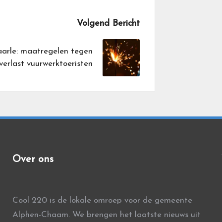
Volgend Bericht
arle: maatregelen tegen
verlast vuurwerktoeristen
Over ons
Cool 220 is de lokale omroep voor de gemeente
Alphen-Chaam. We brengen het laatste nieuws uit