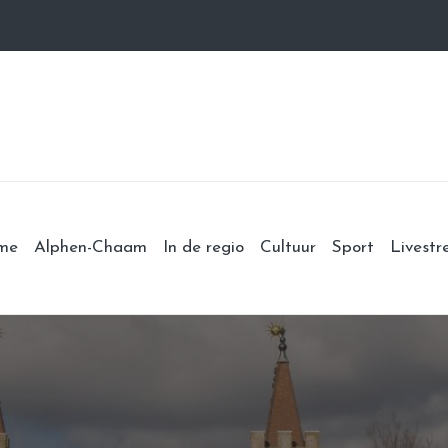
me
Alphen-Chaam
In de regio
Cultuur
Sport
Livest