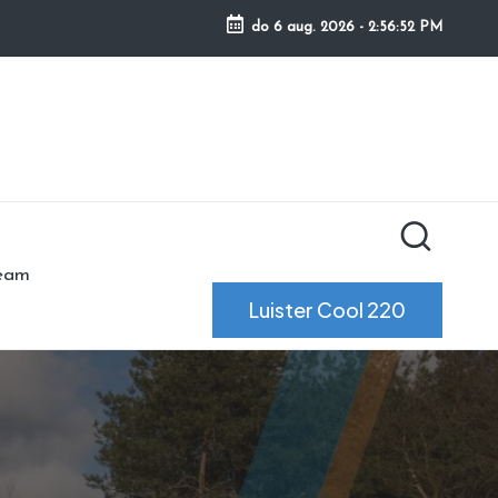
do 6 aug. 2026
-
2:56:53 PM
ream
Luister Cool 220