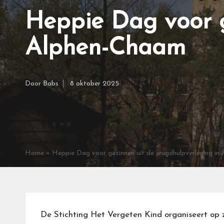
Heppie Dag voor g
Alphen-Chaam
Door
Babs
8 oktober 2025
Geplaatst
door
Home
»
Heppie Dag voor gezinnen uit de jeugdhulpverlening i
De Stichting Het Vergeten Kind organiseert op 