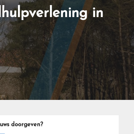
hulpverlening in
euws doorgeven?