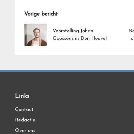
Bericht
Vorige bericht
navigatie
Voorstelling Johan
Ba
Goossens in Den Heuvel
o
Links
Contact
Redactie
Over ons