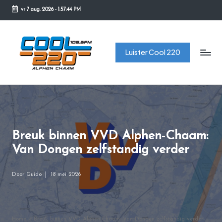
vr 7 aug. 2026
-
1:57:44 PM
Ga
naar
C
de
Luister Cool 220
o
inhoud
o
l
2
2
Breuk binnen VVD Alphen-Chaam:
0
Van Dongen zelfstandig verder
Door
Guido
18 mei 2026
Geplaatst
door
Home
»
Breuk binnen VVD Alphen-Chaam: Van Dongen zelfstandig verder