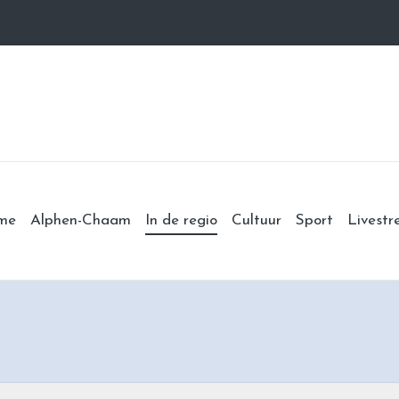
me
Alphen-Chaam
In de regio
Cultuur
Sport
Livest