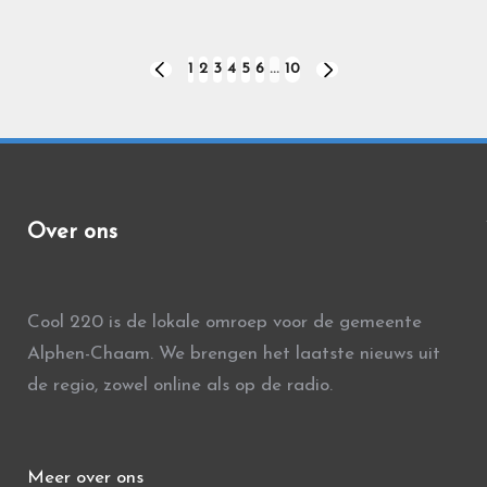
1
2
3
4
5
6
…
10
VORIGE
VOLGENDE
PAGINA
PAGINA
Over ons
Cool 220 is de lokale omroep voor de gemeente
Alphen-Chaam. We brengen het laatste nieuws uit
de regio, zowel online als op de radio.
Meer over ons