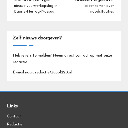
navigatie
500 bezwaren tegen
Gemeente organiseert
nieuwe vuurwerkopslag in
bijeenkomst over
Baarle-Hertog-Nassau
noodsituaties
Zelf nieuws doorgeven?
Heb je iets te melden? Neem direct contact op met onze
redactie.
E-mail naar: redactie@cool220.nl
Links
Contact
Redactie