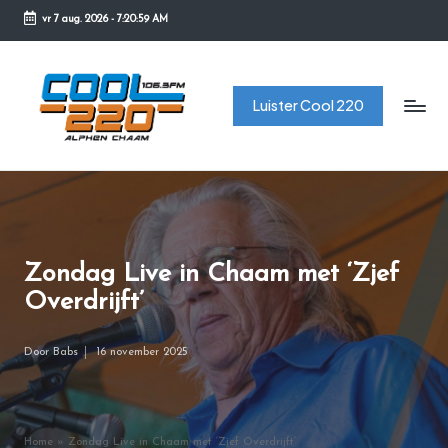
vr 7 aug. 2026
-
7:20:59 AM
Ga
naar
C
de
Luister Cool 220
o
inhoud
o
l
2
2
Zondag Live in Chaam met ‘Zjef
0
Overdrijft’
Door
Babs
16 november 2025
Geplaatst
door
Home
»
Zondag Live in Chaam met ‘Zjef Overdrijft’