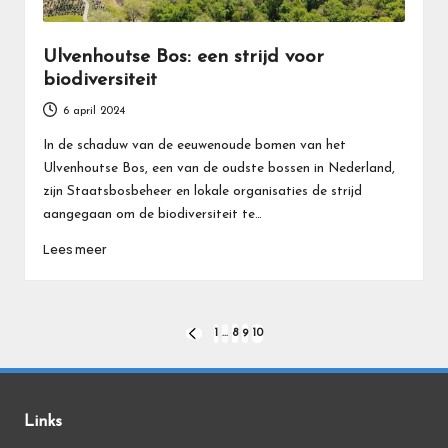
Ulvenhoutse Bos: een strijd voor
biodiversiteit
6 april 2024
In de schaduw van de eeuwenoude bomen van het
Ulvenhoutse Bos, een van de oudste bossen in Nederland,
zijn Staatsbosbeheer en lokale organisaties de strijd
aangegaan om de biodiversiteit te…
Lees meer
Berichten
1
…
8
9
10
VORIGE
PAGINA
paginering
Links