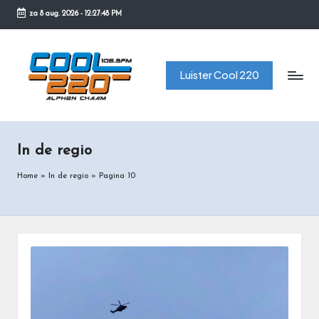
za 8 aug. 2026
-
12:27:49 PM
Ga
naar
C
de
Luister Cool 220
o
inhoud
o
l
In de regio
2
2
Home
»
In de regio
»
Pagina 10
0